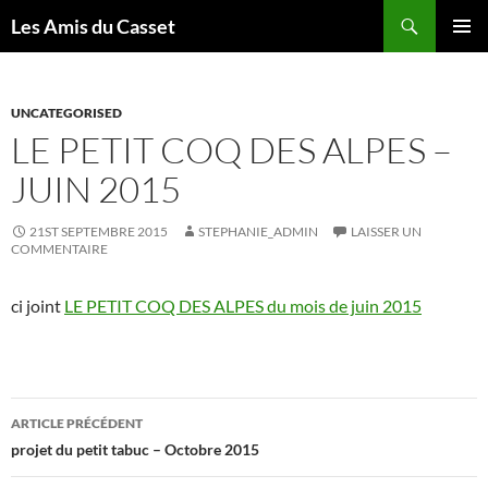
Aller
Recherche
Les Amis du Casset
au
MENU
contenu
PRINCI
UNCATEGORISED
LE PETIT COQ DES ALPES –
JUIN 2015
21ST SEPTEMBRE 2015
STEPHANIE_ADMIN
LAISSER UN
COMMENTAIRE
ci joint
LE PETIT COQ DES ALPES du mois de juin 2015
Navigation
ARTICLE PRÉCÉDENT
des
projet du petit tabuc – Octobre 2015