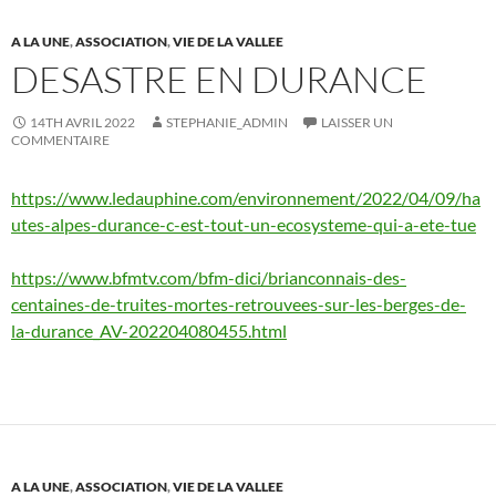
A LA UNE
,
ASSOCIATION
,
VIE DE LA VALLEE
DESASTRE EN DURANCE
14TH AVRIL 2022
STEPHANIE_ADMIN
LAISSER UN
COMMENTAIRE
https://www.ledauphine.com/environnement/2022/04/09/ha
utes-alpes-durance-c-est-tout-un-ecosysteme-qui-a-ete-tue
https://www.bfmtv.com/bfm-dici/brianconnais-des-
centaines-de-truites-mortes-retrouvees-sur-les-berges-de-
la-durance_AV-202204080455.html
A LA UNE
,
ASSOCIATION
,
VIE DE LA VALLEE