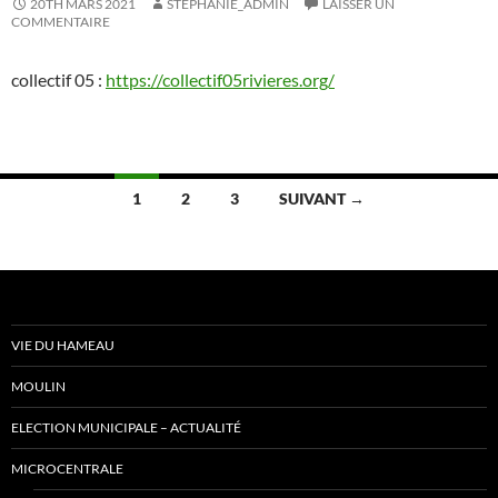
20TH MARS 2021
STEPHANIE_ADMIN
LAISSER UN
COMMENTAIRE
collectif 05 :
https://collectif05rivieres.org/
Navigation
1
2
3
SUIVANT →
des
articles
VIE DU HAMEAU
MOULIN
ELECTION MUNICIPALE – ACTUALITÉ
MICROCENTRALE