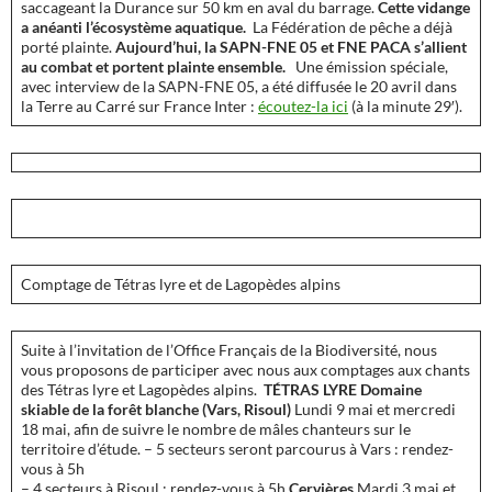
saccageant la Durance sur 50 km en aval du barrage.
Cette vidange
a anéanti l’écosystème aquatique.
La Fédération de pêche a déjà
porté plainte.
Aujourd’hui, la SAPN-FNE 05 et FNE PACA s’allient
au combat et portent plainte ensemble.
Une émission spéciale,
avec interview de la SAPN-FNE 05, a été diffusée le 20 avril dans
la Terre au Carré sur France Inter :
écoutez-la ici
(à la minute 29′).
Comptage de Tétras lyre et de Lagopèdes alpins
Suite à l’invitation de l’Office Français de la Biodiversité, nous
vous proposons de participer avec nous aux comptages aux chants
des Tétras lyre et Lagopèdes alpins.
TÉTRAS LYRE
Domaine
skiable de la forêt blanche (Vars, Risoul)
Lundi 9 mai et mercredi
18 mai, afin de suivre le nombre de mâles chanteurs sur le
territoire d’étude. – 5 secteurs seront parcourus à Vars : rendez-
vous à 5h
– 4 secteurs à Risoul : rendez-vous à 5h
Cervières
Mardi 3 mai et