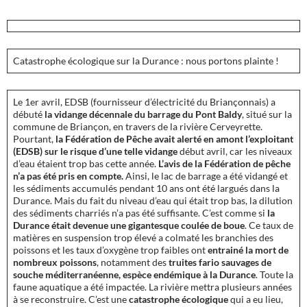
Catastrophe écologique sur la Durance : nous portons plainte !
Le 1er avril, EDSB (fournisseur d’électricité du Briançonnais) a
débuté
la vidange décennale du barrage du Pont Baldy
, situé sur la
commune de Briançon, en travers de la rivière Cerveyrette.
Pourtant,
la Fédération de Pêche avait alerté en amont l’exploitant
(EDSB) sur le risque d’une telle vidange
début avril, car les niveaux
d’eau étaient trop bas cette année.
L’avis de la Fédération de pêche
n’a pas été pris en compte.
Ainsi, le lac de barrage a été vidangé et
les sédiments accumulés pendant 10 ans ont été largués dans la
Durance. Mais du fait du niveau d’eau qui était trop bas, la dilution
des sédiments charriés n’a pas été suffisante. C’est comme si
la
Durance était devenue une gigantesque coulée de boue
. Ce taux de
matières en suspension trop élevé a colmaté les branchies des
poissons et les taux d’oxygène trop faibles ont
entrainé la mort de
nombreux poissons
, notamment des
truites fario sauvages de
souche méditerranéenne, espèce endémique à la Durance
. Toute la
faune aquatique a été impactée. La rivière mettra plusieurs années
à se reconstruire. C’est une
catastrophe écologique
qui a eu lieu,