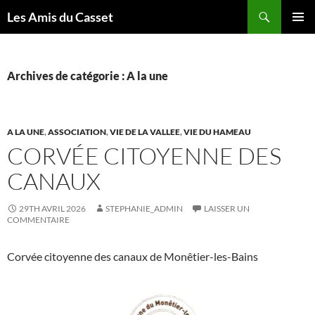
Aller
Recherche
Les Amis du Casset
au
MENU
contenu
PRINCI
Archives de catégorie : A la une
A LA UNE
,
ASSOCIATION
,
VIE DE LA VALLEE
,
VIE DU HAMEAU
CORVÉE CITOYENNE DES
CANAUX
29TH AVRIL 2026
STEPHANIE_ADMIN
LAISSER UN
COMMENTAIRE
Corvée citoyenne des canaux de Monêtier-les-Bains