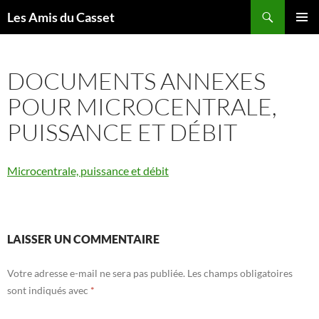
Aller
Recherche
Les Amis du Casset
au
MENU
contenu
PRINCI
DOCUMENTS ANNEXES
POUR MICROCENTRALE,
PUISSANCE ET DÉBIT
Microcentrale, puissance et débit
LAISSER UN COMMENTAIRE
Votre adresse e-mail ne sera pas publiée.
Les champs obligatoires
sont indiqués avec
*