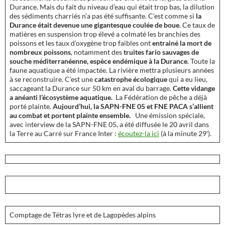
Durance. Mais du fait du niveau d’eau qui était trop bas, la dilution
des sédiments charriés n’a pas été suffisante. C’est comme si
la
Durance était devenue une gigantesque coulée de boue
. Ce taux de
matières en suspension trop élevé a colmaté les branchies des
poissons et les taux d’oxygène trop faibles ont
entrainé la mort de
nombreux poissons
, notamment des
truites fario sauvages de
souche méditerranéenne, espèce endémique à la Durance
. Toute la
faune aquatique a été impactée. La rivière mettra plusieurs années
à se reconstruire. C’est une
catastrophe écologique
qui a eu lieu,
saccageant la Durance sur 50 km en aval du barrage.
Cette vidange
a anéanti l’écosystème aquatique.
La Fédération de pêche a déjà
porté plainte.
Aujourd’hui, la SAPN-FNE 05 et FNE PACA s’allient
au combat et portent plainte ensemble.
Une émission spéciale,
avec interview de la SAPN-FNE 05, a été diffusée le 20 avril dans
la Terre au Carré sur France Inter :
écoutez-la ici
(à la minute 29′).
Comptage de Tétras lyre et de Lagopèdes alpins