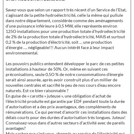
Savez-vous que selon un rapport très récent d’un Service de l’Etat,
s’agissant de la petite hydroélectricité, celle la même qui pullule
dans notre département, considérée comme des aménagements
d’une puissance inférieure à 0,5 MW, elle représente environ
125O installations pour une production totale d’hydroélectricité
de 2% de la production totale d’hydroélectricité, MAIS et surtout
0,2 % de la production d’électricité, soit … une production
d’énergie …. négligeable!!! Aucun intérêt face à leur impact
environnemental.
Les pouvoirs publics entendent développer le parc de ces petites
installations à hauteur de 50%. Or, même en suivant ces
préconisations, seule 0,5O % de notre consommations d’énergie
serait ainsi assurée, après avoir construit plus d’un millier de
nouvelles centrales et sacrifié le peu de nos cours d’eau encore
naturels. Est-ce bien raisonnable ?
En guise de « carotte » juteuse », une obligation d’achat de
l’électricité produite est garantie par EDF pendant toute la durée
d’autorisation et a des prix avantageux, des compléments de
rémunérations. Ce qui permet d’amortir ces installations dans des
délais courts pour des durées d’autorisation très longues. Juteux!
Connaissez-vous dans d’autres secteurs d’activité avec de pareils
avantages?
Mais sachez que c’est vous, abonnés au service de l’électricité qui