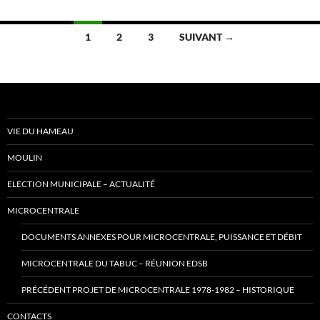
Navigation
1
2
3
SUIVANT →
des
articles
VIE DU HAMEAU
MOULIN
ELECTION MUNICIPALE – ACTUALITÉ
MICROCENTRALE
DOCUMENTS ANNEXES POUR MICROCENTRALE, PUISSANCE ET DÉBIT
MICROCENTRALE DU TABUC – RÉUNION EDSB
PRÉCÉDENT PROJET DE MICROCENTRALE 1978-1982 – HISTORIQUE
CONTACTS