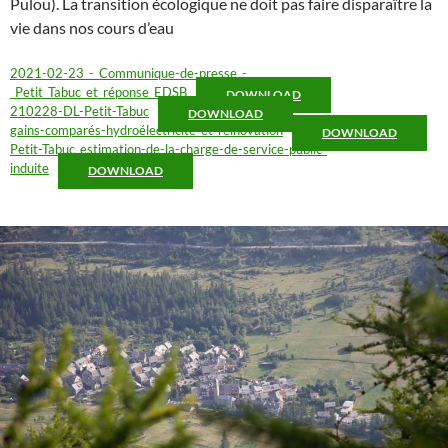
Pulou). La transition écologique ne doit pas faire disparaître la
vie dans nos cours d’eau
2021-02-23_-_Communique-de-presse_-
_Petit_Tabuc_et_réponse_EDSB
DOWNLOAD
210228-DL-Petit-Tabuc
DOWNLOAD
gains-comparés-hydroélectricité-et-reìnovation
DOWNLOAD
Petit-Tabuc_estimation-de-la-charge-de-service-public-
induite
DOWNLOAD