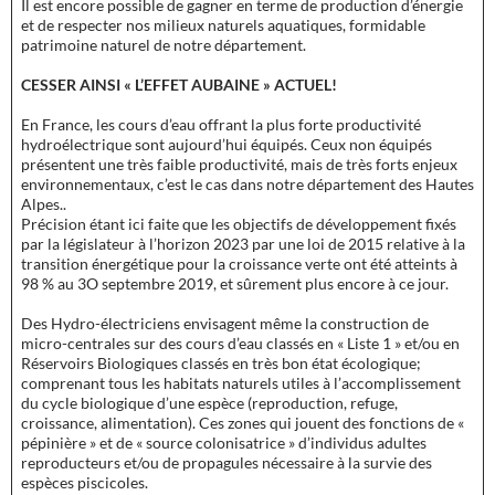
Il est encore possible de gagner en terme de production d’énergie
et de respecter nos milieux naturels aquatiques, formidable
patrimoine naturel de notre département.
CESSER AINSI « L’EFFET AUBAINE » ACTUEL!
En France, les cours d’eau offrant la plus forte productivité
hydroélectrique sont aujourd’hui équipés. Ceux non équipés
présentent une très faible productivité, mais de très forts enjeux
environnementaux, c’est le cas dans notre département des Hautes
Alpes..
Précision étant ici faite que les objectifs de développement fixés
par la législateur à l’horizon 2023 par une loi de 2015 relative à la
transition énergétique pour la croissance verte ont été atteints à
98 % au 3O septembre 2019, et sûrement plus encore à ce jour.
Des Hydro-électriciens envisagent même la construction de
micro-centrales sur des cours d’eau classés en « Liste 1 » et/ou en
Réservoirs Biologiques classés en très bon état écologique;
comprenant tous les habitats naturels utiles à l’accomplissement
du cycle biologique d’une espèce (reproduction, refuge,
croissance, alimentation). Ces zones qui jouent des fonctions de «
pépinière » et de « source colonisatrice » d’individus adultes
reproducteurs et/ou de propagules nécessaire à la survie des
espèces piscicoles.