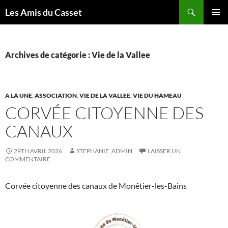
Aller
Recherche
Les Amis du Casset
au
MENU
contenu
PRINCI
Archives de catégorie : Vie de la Vallee
A LA UNE
,
ASSOCIATION
,
VIE DE LA VALLEE
,
VIE DU HAMEAU
CORVÉE CITOYENNE DES
CANAUX
29TH AVRIL 2026
STEPHANIE_ADMIN
LAISSER UN
COMMENTAIRE
Corvée citoyenne des canaux de Monêtier-les-Bains