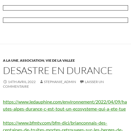
A LA UNE
,
ASSOCIATION
,
VIE DE LA VALLEE
DESASTRE EN DURANCE
14TH AVRIL 2022
STEPHANIE_ADMIN
LAISSER UN
COMMENTAIRE
https://www.ledauphine.com/environnement/2022/04/09/ha
utes-alpes-durance-c-est-tout-un-ecosysteme-qui-a-ete-tue
https://www.bfmtv.com/bfm-dici/brianconnais-des-
centaines-de-truites-mortes-retrouvees-sur-les-berges-de-