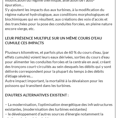
modification du régime thermique, altération de l’auto-
épuration…
S’y ajoutent les impacts dus aux turbines, à la modification du
régime naturel hydrologique, aux conditions morphologiques et
biochimiques qui en résultent, aux créations des voix d’accès et
des tranchées pour la pose des conduites forcées, en pleine nature
encore vierge, etc.
LEUR PRÉSENCE MULTIPLE SUR UN MÊME COURS D’EAU
CUMULE CES IMPACTS
Plusieurs kilomètres, et parfois plus de 60 % du cours d’eau, (par
effets cumulés) voient leurs eaux dérivées, sorties du cours d’eau
pour alimenter les conduites forcées et la centrale en aval, créant
des tronçons court-circuités au sein desquels les débits qui y sont
délivrés correspondent pour la plupart du temps à des débits
d’étiage sévères…
Autre impact important, la mortalité à la dévalaison pour les
poissons qui transitent dans les turbines.
D’AUTRES ALTERNATIVES EXISTENT :
– La modernisation, l’optimisation énergétique des infrastructures
existantes, (modernisation des turbines existantes)
– le développement d’autres sources d’énergie notamment la