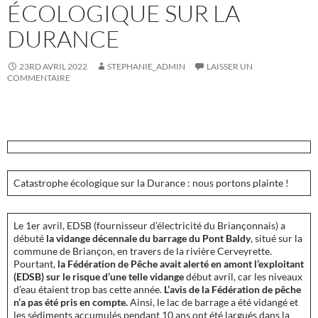
ÉCOLOGIQUE SUR LA
DURANCE
23RD AVRIL 2022
STEPHANIE_ADMIN
LAISSER UN
COMMENTAIRE
Catastrophe écologique sur la Durance : nous portons plainte !
Le 1er avril, EDSB (fournisseur d’électricité du Briançonnais) a
débuté
la vidange décennale du barrage du Pont Baldy
, situé sur la
commune de Briançon, en travers de la rivière Cerveyrette.
Pourtant,
la Fédération de Pêche avait alerté en amont l’exploitant
(EDSB) sur le risque d’une telle vidange
début avril, car les niveaux
d’eau étaient trop bas cette année.
L’avis de la Fédération de pêche
n’a pas été pris en compte.
Ainsi, le lac de barrage a été vidangé et
les sédiments accumulés pendant 10 ans ont été largués dans la