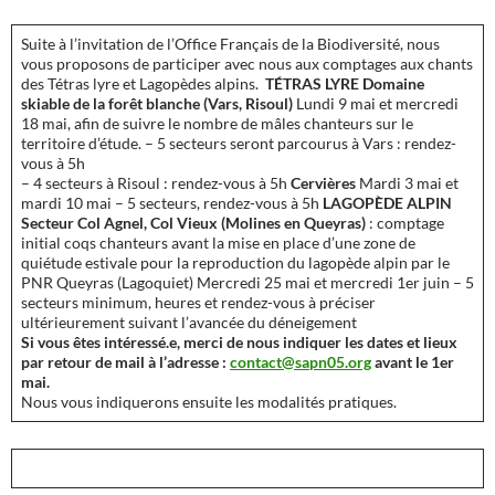
Suite à l’invitation de l’Office Français de la Biodiversité, nous
vous proposons de participer avec nous aux comptages aux chants
des Tétras lyre et Lagopèdes alpins.
TÉTRAS LYRE
Domaine
skiable de la forêt blanche (Vars, Risoul)
Lundi 9 mai et mercredi
18 mai, afin de suivre le nombre de mâles chanteurs sur le
territoire d’étude. – 5 secteurs seront parcourus à Vars : rendez-
vous à 5h
– 4 secteurs à Risoul : rendez-vous à 5h
Cervières
Mardi 3 mai et
mardi 10 mai – 5 secteurs, rendez-vous à 5h
LAGOPÈDE ALPIN
Secteur Col Agnel, Col Vieux (Molines en Queyras)
: comptage
initial coqs chanteurs avant la mise en place d’une zone de
quiétude estivale pour la reproduction du lagopède alpin par le
PNR Queyras (Lagoquiet) Mercredi 25 mai et mercredi 1er juin – 5
secteurs minimum, heures et rendez-vous à préciser
ultérieurement suivant l’avancée du déneigement
Si vous êtes intéressé.e, merci de nous indiquer les dates et lieux
par retour de mail à l’adresse :
contact@sapn05.org
avant le 1er
mai.
Nous vous indiquerons ensuite les modalités pratiques.