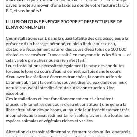
payez la note au moyen d’une taxe, au dos de votre facture : la C S
P E, et vos impôts !
L’ILLUSION D’UNE ENERGIE PROPRE ET RESPECTUEUSE DE
L’ENVIRONNEMENT
Ces installations sont, dans la quasi totalité des cas, associées à la
présence d’un barrage, bétonné, en plein lit du cours d’eau,
obstacle à l’écoulement naturel des cours d’eau (plus de 100 000
obstacles recensés en France soit 1 en moyenne tous les 5 km……et
cela va être pire chez nous si rien n’est fait.)
Leurs installations nécessitent également la pose des conduites
forcées le long du cours d’eau, si ce n’est parfois dans le cours
d’eau avec la création d’énormes tranchées, la construction de
bâtiment abritant la centrale, souvent disgracieux dans des lieux
naturels souvent interdits à toute autre construction. Une
exception !
Ces installations et leur fonctionnement court-circuitent
plusieurs kilomètres des cours d’eau et constituent une gêne à la
libre circulation des poissons, au taux de leur franchissement très
incomplets, au transit sédimentaire (sable, graviers…), à toutes les
espèces animales et végétales riches et variées.
Altération du transit sédimentaire, fermeture des milieux naturels,