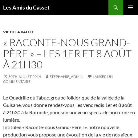
Aller
Recherche
Les Amis du Casset
au
MENU
contenu
PRINCI
VIE DE LA VALLEE
« RACONTE-NOUS GRAND-
PÈRE » – LES 1ER ET 8 AOÛT
À 21H30
30TH JUILLET 2014
STEPHANIE_ADMIN
LAISSER UN
COMMENTAIRE
Le Quadrille du Tabuc, groupe folklorique de la vallée de la
Guisane, vous donne rendez-vous les vendredis 1er et 8 août
à 21h30 à la Rotonde, pour son nouveau spectacle nocturne en
lumière.
Intitulée « Raconte-nous Grand-Père ! », notre nouvelle
production vous propose une évocation de la vie de nos aïeux