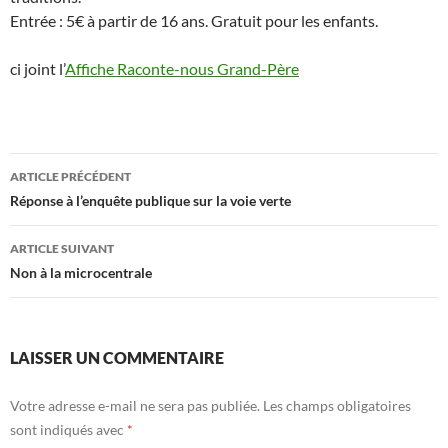
Entrée : 5€ à partir de 16 ans. Gratuit pour les enfants.
ci joint l’
Affiche Raconte-nous Grand-Père
Navigation
ARTICLE PRÉCÉDENT
des
Réponse à l’enquête publique sur la voie verte
articles
ARTICLE SUIVANT
Non à la microcentrale
LAISSER UN COMMENTAIRE
Votre adresse e-mail ne sera pas publiée.
Les champs obligatoires
sont indiqués avec
*