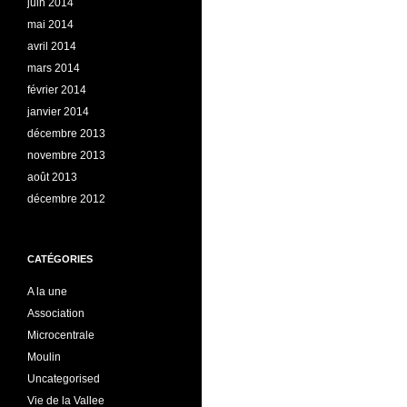
juin 2014
mai 2014
avril 2014
mars 2014
février 2014
janvier 2014
décembre 2013
novembre 2013
août 2013
décembre 2012
CATÉGORIES
A la une
Association
Microcentrale
Moulin
Uncategorised
Vie de la Vallee