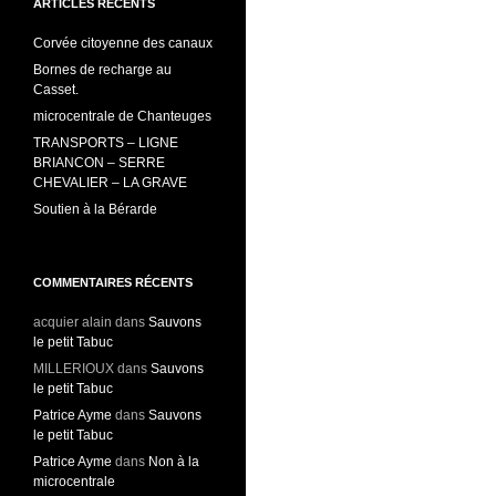
ARTICLES RÉCENTS
Corvée citoyenne des canaux
Bornes de recharge au
Casset.
microcentrale de Chanteuges
TRANSPORTS – LIGNE
BRIANCON – SERRE
CHEVALIER – LA GRAVE
Soutien à la Bérarde
COMMENTAIRES RÉCENTS
acquier alain
dans
Sauvons
le petit Tabuc
MILLERIOUX
dans
Sauvons
le petit Tabuc
Patrice Ayme
dans
Sauvons
le petit Tabuc
Patrice Ayme
dans
Non à la
microcentrale