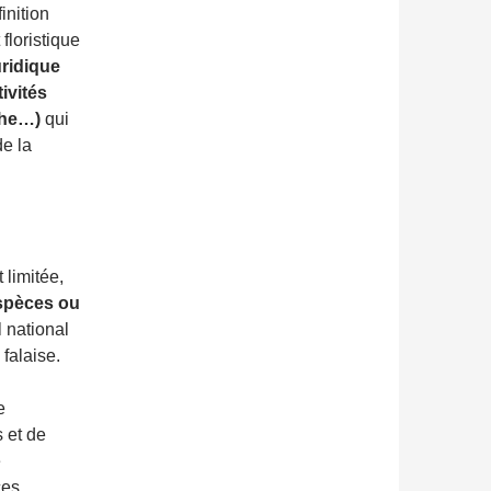
inition
floristique
ridique
tivités
êche…)
qui
de la
 limitée,
espèces ou
l national
falaise.
e
 et de
e
ces