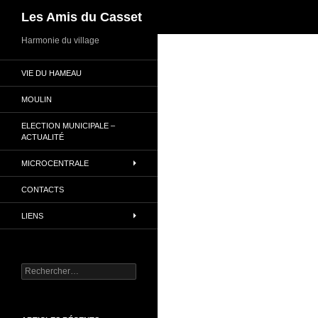
Recherche
Les Amis du Casset
Aller
Harmonie du village
au
VIE DU HAMEAU
contenu
MOULIN
ELECTION MUNICIPALE –
ACTUALITÉ
MICROCENTRALE
CONTACTS
LIENS
Rechercher :