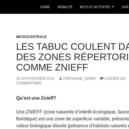
HOME
MOBILITÉ
BUTS ET ACTIVITÉS
SUR
MICROCENTRALE
LES TABUC COULENT D
DES ZONES RÉPERTOR
COMME ZNIEFF
10TH FÉVRIER 2014
STEPHANIE_ADMIN
LAISSER UN
COMMENTAIRE
Qu’est une Znieff?
Une ZNIEFF (zone naturelle d’intérêt écologique, faunis
floristique) est une zone de superficie variable, présent
valeur biologique élevée (présence d’habitats naturels 