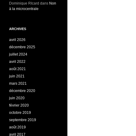
Dominique RIcard
dans
Non
à la microcentrale
ARCHIVES
avril 2026
décembre 2025
juillet 2024
avril 2022
août 2021
juin 2021
mars 2021
décembre 2020
juin 2020
février 2020
octobre 2019
septembre 2019
août 2019
avril 2017