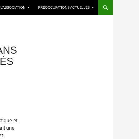
 L’ASSOCIATION
PRÉOCCUPATIONS ACTUELLES
ANS
IÉS
tique et
ant une
et