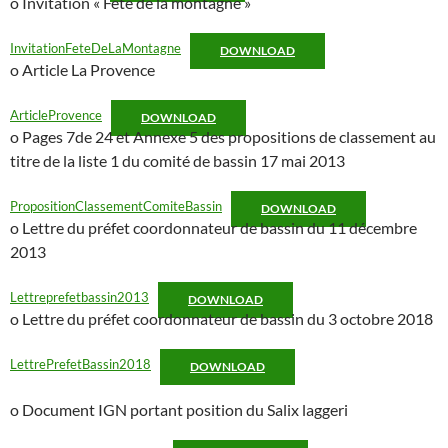
o Invitation « Fête de la montagne »
InvitationFeteDeLaMontagne
DOWNLOAD
o Article La Provence
ArticleProvence
DOWNLOAD
o Pages 7de 24 et Annexe 5 des propositions de classement au
titre de la liste 1 du comité de bassin 17 mai 2013
PropositionClassementComiteBassin
DOWNLOAD
o Lettre du préfet coordonnateur de bassin du 11 décembre
2013
Lettreprefetbassin2013
DOWNLOAD
o Lettre du préfet coordonnateur de bassin du 3 octobre 2018
LettrePrefetBassin2018
DOWNLOAD
o Document IGN portant position du Salix laggeri