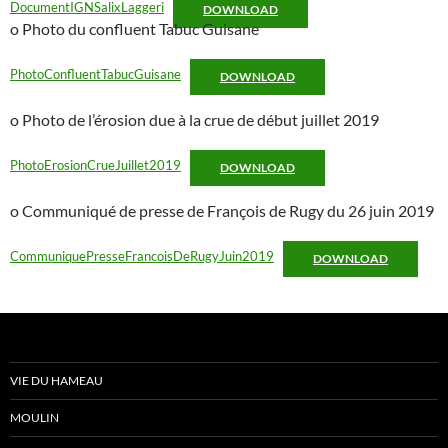
DocumentIGNSalixLaggeri
DOWNLOAD
o Photo du confluent Tabuc Guisane
PhotoConfluentTabucGuisane
DOWNLOAD
o Photo de l’érosion due à la crue de début juillet 2019
PhotoErosionCrueJuillet2019
DOWNLOAD
o Communiqué de presse de François de Rugy du 26 juin 2019
CommuniquePresseFrancoisDeRugyJuin2019
DOWNLOAD
VIE DU HAMEAU
MOULIN